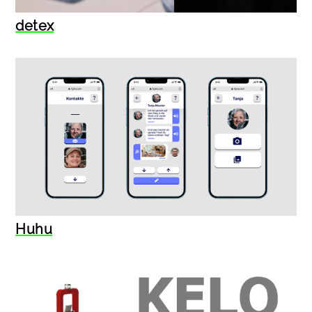
detex
Huhu