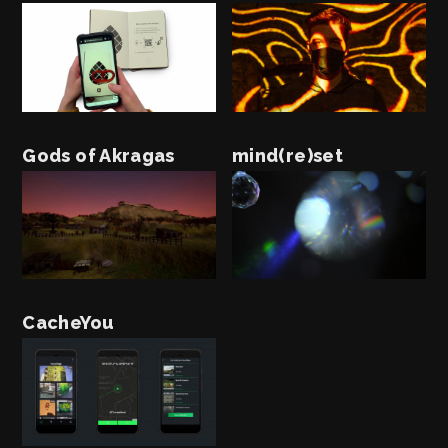
Gods of Akragas
mind(re)set
CacheYou