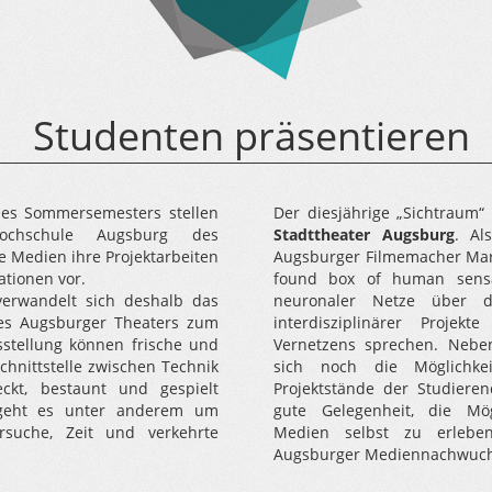
Studenten präsentieren
es Sommersemesters stellen
Der diesjährige „Sichtraum“
ochschule Augsburg des
Stadttheater Augsburg
. Al
e Medien ihre Projektarbeiten
Augsburger Filmemacher Mart
ationen vor.
found box of human sensa
verwandelt sich deshalb das
neuronaler Netze über d
es Augsburger Theaters zum
interdisziplinärer Projek
sstellung können frische und
Vernetzens sprechen. Nebe
Schnittstelle zwischen Technik
sich noch die Möglichkei
ckt, bestaunt und gespielt
Projektstände der Studiere
 geht es unter anderem um
gute Gelegenheit, die Mögl
rsuche, Zeit und verkehrte
Medien selbst zu erlebe
Augsburger Mediennachwuch